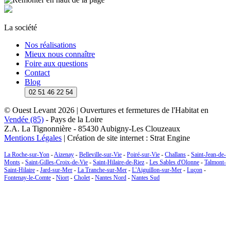
La société
Nos réalisations
Mieux nous connaître
Foire aux questions
Contact
Blog
02 51 46 22 54
© Ouest Levant 2026 | Ouvertures et fermetures de l'Habitat en
Vendée (85)
- Pays de la Loire
Z.A. La Tignonnière - 85430 Aubigny-Les Clouzeaux
Mentions Légales
|
Création de site internet
:
Strat Engine
La Roche-sur-Yon
-
Aizenay
-
Belleville-sur-Vie
-
Poiré-sur-Vie
-
Challans
-
Saint-Jean-de-
Monts
-
Saint-Gilles-Croix-de-Vie
-
Saint-Hilaire-de-Riez
-
Les Sables d'Olonne
-
Talmont-
Saint-Hilaire
-
Jard-sur-Mer
-
La Tranche-sur-Mer
-
L'Aiguillon-sur-Mer
-
Luçon
-
Fontenay-le-Comte
-
Niort
-
Cholet
-
Nantes Nord
-
Nantes Sud